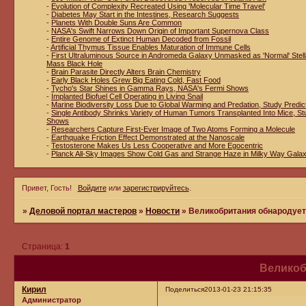
-
Evolution of Complexity Recreated Using 'Molecular Time Travel'
-
Diabetes May Start in the Intestines, Research Suggests
-
Planets With Double Suns Are Common
-
NASA's Swift Narrows Down Origin of Important Supernova Class
-
Entire Genome of Extinct Human Decoded from Fossil
-
Artificial Thymus Tissue Enables Maturation of Immune Cells
-
First Ultraluminous Source in Andromeda Galaxy Unmasked as 'Normal' Stell
Mass Black Hole
-
Brain Parasite Directly Alters Brain Chemistry
-
Early Black Holes Grew Big Eating Cold, Fast Food
-
Tycho's Star Shines in Gamma Rays, NASA's Fermi Shows
-
Implanted Biofuel Cell Operating in Living Snail
-
Marine Biodiversity Loss Due to Global Warming and Predation, Study Predic
-
Single Antibody Shrinks Variety of Human Tumors Transplanted Into Mice, St
Shows
-
Researchers Capture First-Ever Image of Two Atoms Forming a Molecule
-
Earthquake Friction Effect Demonstrated at the Nanoscale
-
Testosterone Makes Us Less Cooperative and More Egocentric
-
Planck All-Sky Images Show Cold Gas and Strange Haze in Milky Way Gala
Привет, Гость!
Войдите
или
зарегистрируйтесь
.
»
Деловой портал мастеров
»
Новости
»
Великобритания обнародует
Страница:
1
Великоб
Кирил
Поделиться
2013-01-23 21:15:35
Администратор