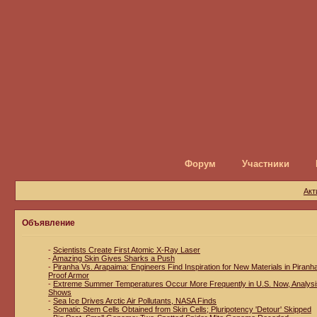
Форум
Участники
Акт
Объявление
-
Scientists Create First Atomic X-Ray Laser
-
Amazing Skin Gives Sharks a Push
-
Piranha Vs. Arapaima: Engineers Find Inspiration for New Materials in Piranh
Proof Armor
-
Extreme Summer Temperatures Occur More Frequently in U.S. Now, Analysi
Shows
-
Sea Ice Drives Arctic Air Pollutants, NASA Finds
-
Somatic Stem Cells Obtained from Skin Cells; Pluripotency 'Detour' Skipped