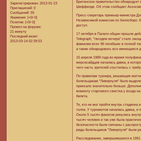
Британское правительство обнародует 
Зарегистрирован
: 2013-01-23
Шеффилде. Об этом сообщает Associat
Приглашений:
0
Сообщений:
55
Пресс-секретарь премьер-министра Дэ
Уважение:
[+0/-0]
Независимой комиссии по Хиллсборо. К
Позитив:
[+0/-0]
доступ.
Провел на форуме:
21 минуту
17 октября в Палате общин прошли деба
Последний визит:
Telegraph, "гвоздем вечера" стало эмо
2013-03-14 02:39:53
фамилии всех 96 погибших в полной ти
а также обнародовать все имеющиеся д
15 апреля 1989 года во время полуфина
мерсисайдцев началась давка, в которо
чего часть зрителей спустилась с триб
По правилам турнира, решающие матчи 
болельщикам "Ливерпуля" было выделен
приехало значительно больше. Дополни
моменту стартового свистка у входа на
билета.
Те, кто не мог пройти внутрь стадиона 
толпа. У турникетов началась давка, и
Около 5 тысяч фанатов ринулись внутр
тысяч человек и так уже была практич
безопасности были связаны с распрост
ряды болельщиков "Ливерпуля" были р
Расследование, завершившееся в 1991 