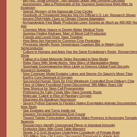
-
Big Pest, Small Genome: Two-Spotted Spider Mite Genome Decoded
-
Astronomers Take a Photograph of the Youngest Supernova Right After Its
Explosion
-
Solved: Mystery of the Nanoscale Crop Circles
-
Hundreds of Threatened Species Not On Official U.S. List, Research Shows
-
Ancient DNA Holds Clues to Climate Change Adaptation
-
Archaeologists Find Blade 'Production Lines' Existed as Much as 400,000 Ye
Ago
-
Chemists Mimic Nature to Design Better Medical Tests
-
Surprise Finding Redraws 'Map' of Blood Cell Production
-
Friends and Loved Ones Yawn Together
-
How Bees Are Harmed by Common Crop Pesticides
-
Physicists Identify Room Temperature Quantum Bits in Widely Used
Semiconductor
-
Culture in Humans and Apes Has the Same Evolutionary Roots, Researcher
Show
-
Fallout of a Giant Meteorite Strike Revealed in New Model
-
Relay Race With Single Atoms: New Ways of Manipulating Matter
-
Sunshade Geoengineering More Likely to Improve Global Food Security,
Research Suggests
-
New Computer Model Explains Lakes and Storms On Saturn's Moon Titan
-
Earth's Core Deprived of Oxygen
-
Successful Human Tests for First Wirelessly Controlled Drug-Delivery Chip
-
Floor of Oldest Fossilized Forest Discovered: 385 Million Years Old
-
New Shortcut for Stem Cell Programming
-
Preference for Fatty Foods May Have Genetic Roots
-
Molecular 'Culprit' in Rise of Planetary Oxygen
-
Disarming the Botulinum Neurotoxin
-
Severe Python Damage to Florida's Native Everglades Animals Documented 
New Study
-
Star Explodes and Turns Inside out
-
Deepest Terrestrial Arthropod Ever Found
-
Toward Twister Forecasting: Scientists Make Progress in Assessing Tornado
Seasons
-
Researchers Identify Unexpected Player in Intestinal Immunity
-
Explosive Stars With Good Table Manners
-
Simple 3-D Grid Structure Underlying Complexity of Primate Brain
-
300-Million-Year-Old Forest Discovered Preserved in Volanic Ash